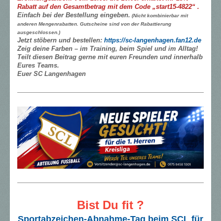
Rabatt auf den Gesamtbetrag mit dem Code „start15-4822“ .
Einfach bei der Bestellung eingeben.
(Nicht kombinierbar mit
anderen Mengenrabatten. Gutscheine sind von der Rabattierung
ausgeschlossen.)
Jetzt stöbern und bestellen:
https://sc-langenhagen.fan12.de
Zeig deine Farben – im Training, beim Spiel und im Alltag!
Teilt diesen Beitrag gerne mit euren Freunden und innerhalb
Eures Teams.
Euer SC Langenhagen
Bist Du fit ?
Sportabzeichen-Abnahme-Tag beim SCL für