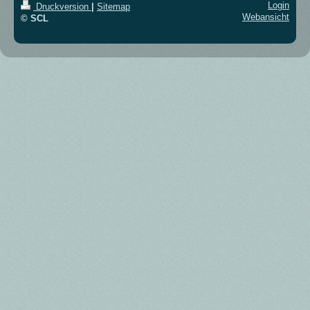
Login
Druckversion
|
Sitemap
Webansicht
© SCL