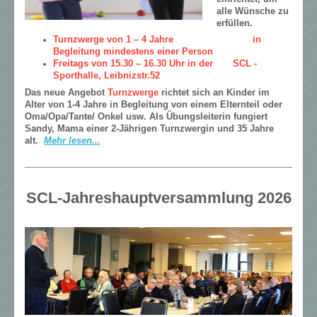
alle Wünsche zu
erfüllen.
Turnzwerge von 1 – 4 Jahre in
Begleitung mindestens einer Person
Freitags von 15.30 – 16.30 Uhr in der SCL -
Sporthalle, Leibnizstr.52
Das neue Angebot
Turnzwerge
richtet sich an Kinder im
Alter von 1-4 Jahre in Begleitung von einem Elternteil oder
Oma/Opa/Tante/ Onkel usw. Als Übungsleiterin fungiert
Sandy, Mama einer 2-Jährigen Turnzwergin und 35 Jahre
alt.
Mehr lesen...
SCL-Jahreshauptversammlung 2026