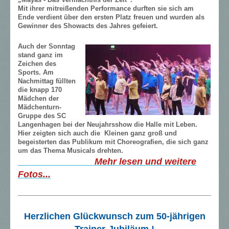
„Mayas - Das Vermächtnis der Zeit“.
Mit ihrer mitreißenden Performance durften sie sich am
Ende verdient über den ersten Platz freuen und wurden als
Gewinner des Showacts des Jahres gefeiert.
Auch der Sonntag
stand ganz im
Zeichen des
Sports. Am
Nachmittag füllten
die knapp 170
Mädchen der
Mädchenturn-
Gruppe des SC
Langenhagen bei der Neujahrsshow die Halle mit Leben.
Hier zeigten sich auch die Kleinen ganz groß und
begeisterten das Publikum mit Choreografien, die sich ganz
um das Thema Musicals drehten.
Mehr lesen und weitere
Fotos...
Herzlichen Glückwunsch zum 50-jährigen
Trainer-Jubiläum !