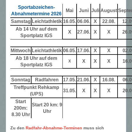
Sportabzeichen-
Mai
Juni
Juli
August
Septe
Abnahmetermine 2026
Samstag
Leichtathletik
16.05.
06.06.
X
22.08.
12.0
Ab 14 Uhr auf dem
X
27.06.
X
X
26.0
Sportplatz IGS
Mittwoch
Leichtathletik
06.05.
17.06.
X
X
02.0
Ab 18 Uhr auf dem
X
X
X
16.0
X
Sportplatz IGS
Sonntag
Radfahren
17.05.
21.06.
X
16.08.
06.0
Treffpunkt Rehkamp
31.05.
X
X
X
20.0
(UPS)
Start
Start 20 km: 9
200m:
Uhr
8.30 Uhr
Zu den
Radfahr-Abnahme-Terminen
muss sich