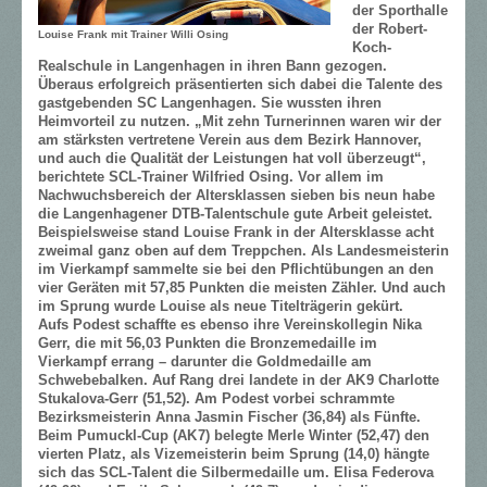
der Sporthalle
der Robert-
Louise Frank mit Trainer Willi Osing
Koch-
Realschule in Langenhagen in ihren Bann gezogen.
Überaus erfolgreich präsentierten sich dabei die Talente des
gastgebenden SC Langenhagen. Sie wussten ihren
Heimvorteil zu nutzen. „Mit zehn Turnerinnen waren wir der
am stärksten vertretene Verein aus dem Bezirk Hannover,
und auch die Qualität der Leistungen hat voll überzeugt“,
berichtete SCL-Trainer Wilfried Osing. Vor allem im
Nachwuchsbereich der Altersklassen sieben bis neun habe
die Langenhagener DTB-Talentschule gute Arbeit geleistet.
Beispielsweise stand Louise Frank in der Altersklasse acht
zweimal ganz oben auf dem Treppchen. Als Landesmeisterin
im Vierkampf sammelte sie bei den Pflichtübungen an den
vier Geräten mit 57,85 Punkten die meisten Zähler. Und auch
im Sprung wurde Louise als neue Titelträgerin gekürt.
Aufs Podest schaffte es ebenso ihre Vereinskollegin Nika
Gerr, die mit 56,03 Punkten die Bronzemedaille im
Vierkampf errang – darunter die Goldmedaille am
Schwebebalken. Auf Rang drei landete in der AK 9 Charlotte
Stukalova-Gerr (51,52). Am Podest vorbei schrammte
Bezirksmeisterin Anna Jasmin Fischer (36,84) als Fünfte.
Beim Pumuckl-Cup (AK 7) belegte Merle Winter (52,47) den
vierten Platz, als Vizemeisterin beim Sprung (14,0) hängte
sich das SCL-Talent die Silbermedaille um. Elisa Federova