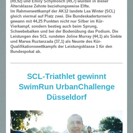
(49,92) und Emily Schymosch (49,7) wurden in dieser
Altersklasse Zehnte beziehungsweise Elfte.
Im Rahmenwettkampf der AK 12 landete Lea Winter (SCL)
gleich viermal auf Platz zwei. Die Bundeskaderturnerin
gewann mit 44,25 Punkten nicht nur Silber im Kür-
Vierkampf, sondern bestieg auch beim Sprung,
Schwebebalken und bei der Bodenübung das Podium. Die
Leistungen des SCL rundeten Joline Murray (44,1) als Siebte
und Marwa Ruztan­zada (37,1) als Neunte des Kür-
Qualifikationswettkampfs der Leistungsklasse 1 für den
Bundespokal ab.
SCL-Triathlet gewinnt
SwimRun UrbanChallenge
Düsseldorf